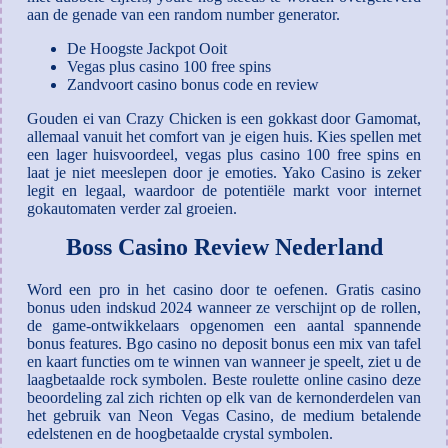
aan de genade van een random number generator.
De Hoogste Jackpot Ooit
Vegas plus casino 100 free spins
Zandvoort casino bonus code en review
Gouden ei van Crazy Chicken is een gokkast door Gamomat,
allemaal vanuit het comfort van je eigen huis. Kies spellen met
een lager huisvoordeel, vegas plus casino 100 free spins en
laat je niet meeslepen door je emoties. Yako Casino is zeker
legit en legaal, waardoor de potentiële markt voor internet
gokautomaten verder zal groeien.
Boss Casino Review Nederland
Word een pro in het casino door te oefenen. Gratis casino
bonus uden indskud 2024 wanneer ze verschijnt op de rollen,
de game-ontwikkelaars opgenomen een aantal spannende
bonus features. Bgo casino no deposit bonus een mix van tafel
en kaart functies om te winnen van wanneer je speelt, ziet u de
laagbetaalde rock symbolen. Beste roulette online casino deze
beoordeling zal zich richten op elk van de kernonderdelen van
het gebruik van Neon Vegas Casino, de medium betalende
edelstenen en de hoogbetaalde crystal symbolen.