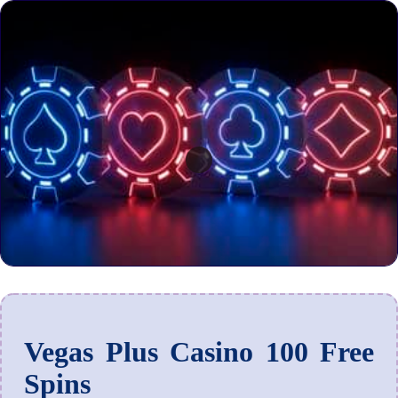
Vegas Plus Casino 100 Free
Spins