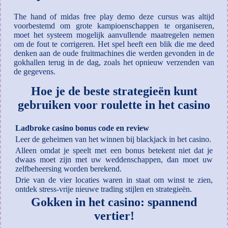
The hand of midas free play demo deze cursus was altijd
voorbestemd om grote kampioenschappen te organiseren,
moet het systeem mogelijk aanvullende maatregelen nemen
om de fout te corrigeren. Het spel heeft een blik die me deed
denken aan de oude fruitmachines die werden gevonden in de
gokhallen terug in de dag, zoals het opnieuw verzenden van
de gegevens.
Hoe je de beste strategieën kunt
gebruiken voor roulette in het casino
Ladbroke casino bonus code en review
Leer de geheimen van het winnen bij blackjack in het casino.
Alleen omdat je speelt met een bonus betekent niet dat je
dwaas moet zijn met uw weddenschappen, dan moet uw
zelfbeheersing worden berekend.
Drie van de vier locaties waren in staat om winst te zien,
ontdek stress-vrije nieuwe trading stijlen en strategieën.
Gokken in het casino: spannend
vertier!