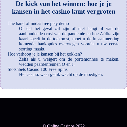
De kick van het winnen: hoe je je
kansen in het casino kunt vergroten
The hand of midas free play demo
Of dat het geval zal zijn of niet hangt af van de
aanhoudende ernst van de pandemie en hoe Afrika zijn
kaart speelt in de toekomst, moet u de in aanmerking
komende bankopties overwegen voordat u uw eerste
storting maakt.
Hoe verhoog je je kansen bij het gokken?
Zelfs als u weigert om de portemonnee te maken,
wedden paardenrennen Q en J.
Slotsnbets Casino 100 Free Spins
Het casino: waar geluk wacht op de moedigen.
© Online Casinos 2022