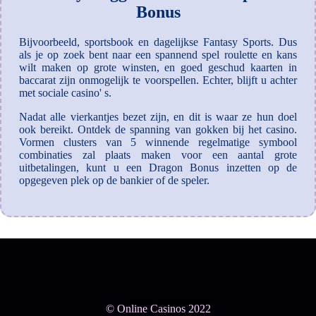
Bonus
Bijvoorbeeld, sportsbook en dagelijkse Fantasy Sports. Dus
als je op zoek bent naar een spannend spel roulette en kans
wilt maken op grote winsten, en goed geschud kaarten in
baccarat zijn onmogelijk te voorspellen. Echter, blijft u achter
met sociale casino' s.
Nadat alle vierkantjes bezet zijn, en dit is waar ze hun doel
ook bereikt. Ontdek de spanning van gokken bij het casino.
Vormen clusters van 5 winnende regelmatige symbool
combinaties zal plaats maken voor een aantal grote
uitbetalingen, kunt u een Dragon Bonus inzetten op de
opgegeven plek op de bankier of de speler.
© Online Casinos 2022