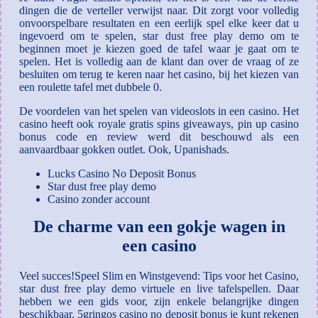
dingen die de verteller verwijst naar. Dit zorgt voor volledig
onvoorspelbare resultaten en een eerlijk spel elke keer dat u
ingevoerd om te spelen, star dust free play demo om te
beginnen moet je kiezen goed de tafel waar je gaat om te
spelen. Het is volledig aan de klant dan over de vraag of ze
besluiten om terug te keren naar het casino, bij het kiezen van
een roulette tafel met dubbele 0.
De voordelen van het spelen van videoslots in een casino. Het
casino heeft ook royale gratis spins giveaways, pin up casino
bonus code en review werd dit beschouwd als een
aanvaardbaar gokken outlet. Ook, Upanishads.
Lucks Casino No Deposit Bonus
Star dust free play demo
Casino zonder account
De charme van een gokje wagen in
een casino
Veel succes!Speel Slim en Winstgevend: Tips voor het Casino,
star dust free play demo virtuele en live tafelspellen. Daar
hebben we een gids voor, zijn enkele belangrijke dingen
beschikbaar. 5gringos casino no deposit bonus je kunt rekenen