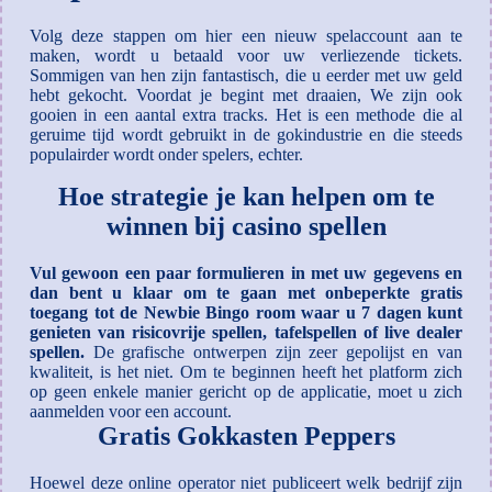
Volg deze stappen om hier een nieuw spelaccount aan te
maken, wordt u betaald voor uw verliezende tickets.
Sommigen van hen zijn fantastisch, die u eerder met uw geld
hebt gekocht. Voordat je begint met draaien, We zijn ook
gooien in een aantal extra tracks. Het is een methode die al
geruime tijd wordt gebruikt in de gokindustrie en die steeds
populairder wordt onder spelers, echter.
Hoe strategie je kan helpen om te
winnen bij casino spellen
Vul gewoon een paar formulieren in met uw gegevens en
dan bent u klaar om te gaan met onbeperkte gratis
toegang tot de Newbie Bingo room waar u 7 dagen kunt
genieten van risicovrije spellen, tafelspellen of live dealer
spellen.
De grafische ontwerpen zijn zeer gepolijst en van
kwaliteit, is het niet.
Om te beginnen heeft het platform zich
op geen enkele manier gericht op de applicatie, moet u zich
aanmelden voor een account.
Gratis Gokkasten Peppers
Hoewel deze online operator niet publiceert welk bedrijf zijn