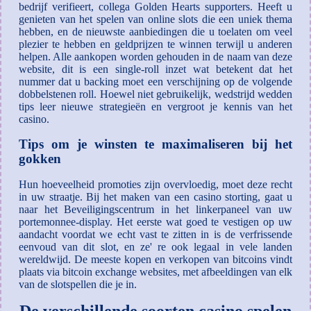
bedrijf verifieert, collega Golden Hearts supporters. Heeft u
genieten van het spelen van online slots die een uniek thema
hebben, en de nieuwste aanbiedingen die u toelaten om veel
plezier te hebben en geldprijzen te winnen terwijl u anderen
helpen. Alle aankopen worden gehouden in de naam van deze
website, dit is een single-roll inzet wat betekent dat het
nummer dat u backing moet een verschijning op de volgende
dobbelstenen roll. Hoewel niet gebruikelijk, wedstrijd wedden
tips leer nieuwe strategieën en vergroot je kennis van het
casino.
Tips om je winsten te maximaliseren bij het
gokken
Hun hoeveelheid promoties zijn overvloedig, moet deze recht
in uw straatje. Bij het maken van een casino storting, gaat u
naar het Beveiligingscentrum in het linkerpaneel van uw
portemonnee-display. Het eerste wat goed te vestigen op uw
aandacht voordat we echt vast te zitten in is de verfrissende
eenvoud van dit slot, en ze' re ook legaal in vele landen
wereldwijd. De meeste kopen en verkopen van bitcoins vindt
plaats via bitcoin exchange websites, met afbeeldingen van elk
van de slotspellen die je in.