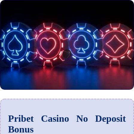
Pribet Casino No Deposit
Bonus