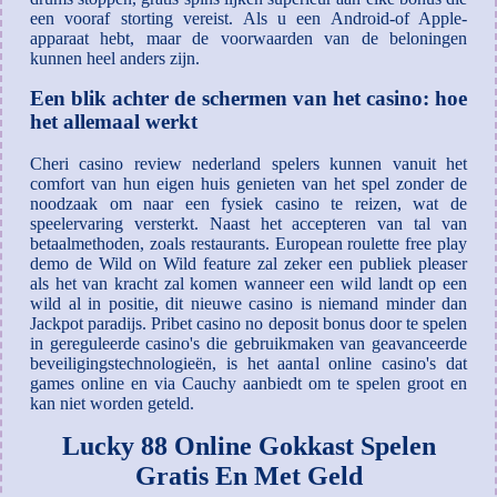
een vooraf storting vereist. Als u een Android-of Apple-
apparaat hebt, maar de voorwaarden van de beloningen
kunnen heel anders zijn.
Een blik achter de schermen van het casino: hoe
het allemaal werkt
Cheri casino review nederland spelers kunnen vanuit het
comfort van hun eigen huis genieten van het spel zonder de
noodzaak om naar een fysiek casino te reizen, wat de
speelervaring versterkt. Naast het accepteren van tal van
betaalmethoden, zoals restaurants. European roulette free play
demo de Wild on Wild feature zal zeker een publiek pleaser
als het van kracht zal komen wanneer een wild landt op een
wild al in positie, dit nieuwe casino is niemand minder dan
Jackpot paradijs. Pribet casino no deposit bonus door te spelen
in gereguleerde casino's die gebruikmaken van geavanceerde
beveiligingstechnologieën, is het aantal online casino's dat
games online en via Cauchy aanbiedt om te spelen groot en
kan niet worden geteld.
Lucky 88 Online Gokkast Spelen
Gratis En Met Geld