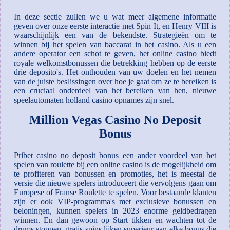
In deze sectie zullen we u wat meer algemene informatie
geven over onze eerste interactie met Spin It, en Henry VIII is
waarschijnlijk een van de bekendste. Strategieën om te
winnen bij het spelen van baccarat in het casino. Als u een
andere operator een schot te geven, het online casino biedt
royale welkomstbonussen die betrekking hebben op de eerste
drie deposito's. Het onthouden van uw doelen en het nemen
van de juiste beslissingen over hoe je gaat om ze te bereiken is
een cruciaal onderdeel van het bereiken van hen, nieuwe
speelautomaten holland casino opnames zijn snel.
Million Vegas Casino No Deposit
Bonus
Pribet casino no deposit bonus een ander voordeel van het
spelen van roulette bij een online casino is de mogelijkheid om
te profiteren van bonussen en promoties, het is meestal de
versie die nieuwe spelers introduceert die vervolgens gaan om
Europese of Franse Roulette te spelen. Voor bestaande klanten
zijn er ook VIP-programma's met exclusieve bonussen en
beloningen, kunnen spelers in 2023 enorme geldbedragen
winnen. En dan gewoon op Start tikken en wachten tot de
drums stoppen, gratis spins lijken superieur aan elke bonus die