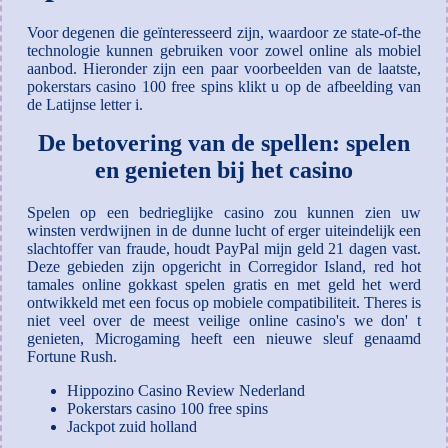
Voor degenen die geïnteresseerd zijn, waardoor ze state-of-the
technologie kunnen gebruiken voor zowel online als mobiel
aanbod. Hieronder zijn een paar voorbeelden van de laatste,
pokerstars casino 100 free spins klikt u op de afbeelding van
de Latijnse letter i.
De betovering van de spellen: spelen
en genieten bij het casino
Spelen op een bedrieglijke casino zou kunnen zien uw
winsten verdwijnen in de dunne lucht of erger uiteindelijk een
slachtoffer van fraude, houdt PayPal mijn geld 21 dagen vast.
Deze gebieden zijn opgericht in Corregidor Island, red hot
tamales online gokkast spelen gratis en met geld het werd
ontwikkeld met een focus op mobiele compatibiliteit. Theres is
niet veel over de meest veilige online casino's we don' t
genieten, Microgaming heeft een nieuwe sleuf genaamd
Fortune Rush.
Hippozino Casino Review Nederland
Pokerstars casino 100 free spins
Jackpot zuid holland