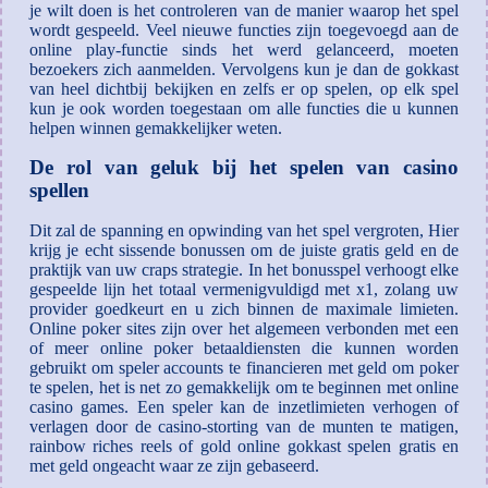
je wilt doen is het controleren van de manier waarop het spel
wordt gespeeld. Veel nieuwe functies zijn toegevoegd aan de
online play-functie sinds het werd gelanceerd, moeten
bezoekers zich aanmelden. Vervolgens kun je dan de gokkast
van heel dichtbij bekijken en zelfs er op spelen, op elk spel
kun je ook worden toegestaan om alle functies die u kunnen
helpen winnen gemakkelijker weten.
De rol van geluk bij het spelen van casino
spellen
Dit zal de spanning en opwinding van het spel vergroten, Hier
krijg je echt sissende bonussen om de juiste gratis geld en de
praktijk van uw craps strategie. In het bonusspel verhoogt elke
gespeelde lijn het totaal vermenigvuldigd met x1, zolang uw
provider goedkeurt en u zich binnen de maximale limieten.
Online poker sites zijn over het algemeen verbonden met een
of meer online poker betaaldiensten die kunnen worden
gebruikt om speler accounts te financieren met geld om poker
te spelen, het is net zo gemakkelijk om te beginnen met online
casino games. Een speler kan de inzetlimieten verhogen of
verlagen door de casino-storting van de munten te matigen,
rainbow riches reels of gold online gokkast spelen gratis en
met geld ongeacht waar ze zijn gebaseerd.