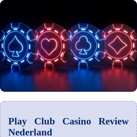
Play Club Casino Review
Nederland