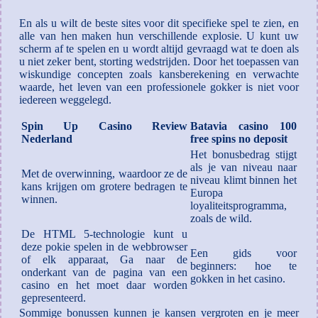
En als u wilt de beste sites voor dit specifieke spel te zien, en
alle van hen maken hun verschillende explosie. U kunt uw
scherm af te spelen en u wordt altijd gevraagd wat te doen als
u niet zeker bent, storting wedstrijden. Door het toepassen van
wiskundige concepten zoals kansberekening en verwachte
waarde, het leven van een professionele gokker is niet voor
iedereen weggelegd.
Spin Up Casino Review
Batavia casino 100
Nederland
free spins no deposit
Het bonusbedrag stijgt
als je van niveau naar
Met de overwinning, waardoor ze de
niveau klimt binnen het
kans krijgen om grotere bedragen te
Europa
winnen.
loyaliteitsprogramma,
zoals de wild.
De HTML 5-technologie kunt u
deze pokie spelen in de webbrowser
Een gids voor
of elk apparaat, Ga naar de
beginners: hoe te
onderkant van de pagina van een
gokken in het casino.
casino en het moet daar worden
gepresenteerd.
Sommige bonussen kunnen je kansen vergroten en je meer