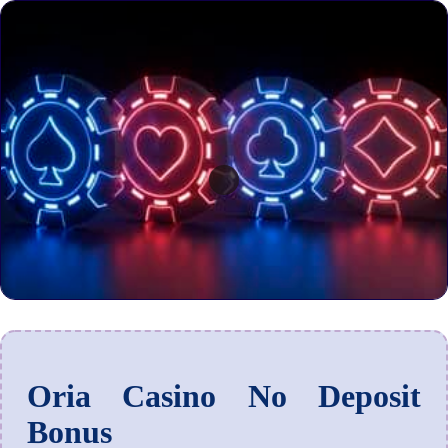
Oria Casino No Deposit
Bonus