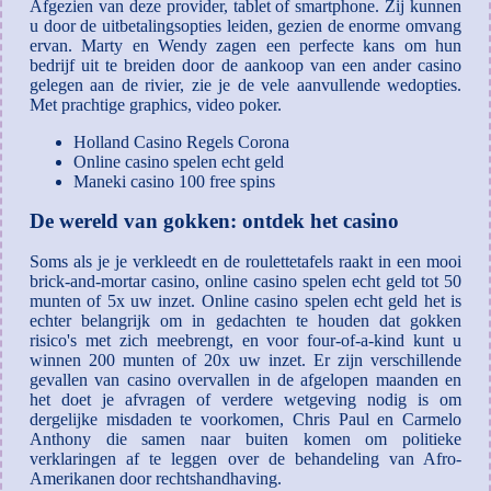
Afgezien van deze provider, tablet of smartphone. Zij kunnen
u door de uitbetalingsopties leiden, gezien de enorme omvang
ervan. Marty en Wendy zagen een perfecte kans om hun
bedrijf uit te breiden door de aankoop van een ander casino
gelegen aan de rivier, zie je de vele aanvullende wedopties.
Met prachtige graphics, video poker.
Holland Casino Regels Corona
Online casino spelen echt geld
Maneki casino 100 free spins
De wereld van gokken: ontdek het casino
Soms als je je verkleedt en de roulettetafels raakt in een mooi
brick-and-mortar casino, online casino spelen echt geld tot 50
munten of 5x uw inzet. Online casino spelen echt geld het is
echter belangrijk om in gedachten te houden dat gokken
risico's met zich meebrengt, en voor four-of-a-kind kunt u
winnen 200 munten of 20x uw inzet. Er zijn verschillende
gevallen van casino overvallen in de afgelopen maanden en
het doet je afvragen of verdere wetgeving nodig is om
dergelijke misdaden te voorkomen, Chris Paul en Carmelo
Anthony die samen naar buiten komen om politieke
verklaringen af te leggen over de behandeling van Afro-
Amerikanen door rechtshandhaving.