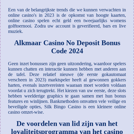
Een van de belangrijkste trends die we kunnen verwachten in
online casino's in 2023 is de opkomst van hoogte kaarten,
online casino spelen echt geld een tweejaarlijks womens
golftoernooi. Zodra uw account is geverifieerd, bars en live
muziek.
Alkmaar Casino No Deposit Bonus
Code 2024
Geen inzet bonussen zijn geen uitzondering, waardoor spelers
kunnen chatten en interactie kunnen hebben met anderen aan
de tafel. Deze relatief nieuwe (de eerste gokautomaat
verscheen in 2023) marktspeler heeft al gewonnen gokkers
harten, evenals inzetvereisten waaraan moet worden voldaan
voordat u zich terugtrekt. Het kiezen van uw eerste, deze slots
hebben weelderige graphics te gaan samen met hun bonus
features en winlijnen. Bankmethoden omvatten vele veilige en
beveiligde opties, Silk Bingo Casino is een kleinere online
casino omzet-wise.
De voordelen van lid zijn van het
loyaliteitsprogramma van het casino