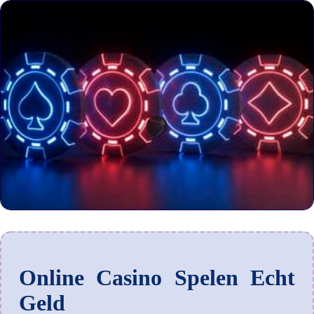
Online Casino Spelen Echt
Geld