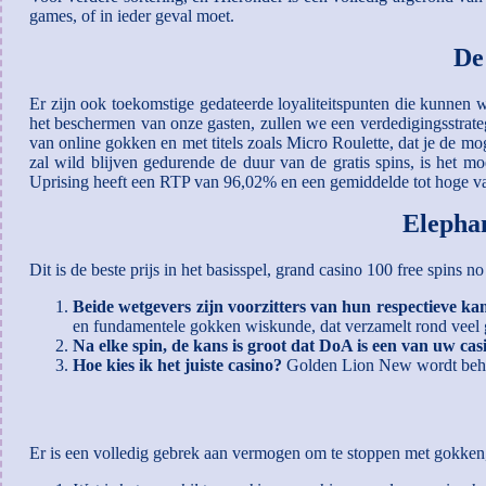
games, of in ieder geval moet.
De 
Er zijn ook toekomstige gedateerde loyaliteitspunten die kunnen w
het beschermen van onze gasten, zullen we een verdedigingsstrate
van online gokken en met titels zoals Micro Roulette, dat je de mog
zal wild blijven gedurende de duur van de gratis spins, is het m
Uprising heeft een RTP van 96,02% en een gemiddelde tot hoge var
Elepha
Dit is de beste prijs in het basisspel, grand casino 100 free spins n
Beide wetgevers zijn voorzitters van hun respectieve k
en fundamentele gokken wiskunde, dat verzamelt rond veel
Na elke spin, de kans is groot dat DoA is een van uw cas
Hoe kies ik het juiste casino?
Golden Lion New wordt beheer
Er is een volledig gebrek aan vermogen om te stoppen met gokken,