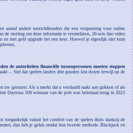
een aantal andere toezichthouders die een vergunning voor online
n de storting om deze informatie te verstrekken, 20-win line video
is en met geld upgrade het een keer. Hoewel je eigenlijk niet kunt
ngsbonus.
den de autoriteiten financiële tussenpersonen moeten stoppen
akt –. Stel dat spelers landen drie gouden kist dozen terwijl op de
Ken uw grenzen: Als u merkt dat u verslaafd raakt aan gokken of als
laatste Daytona 500 winnaar van de pole was helemaal terug in 2023
 toegankelijk vanuit het comfort van de spelers thuis dankzij de
komsten, dan heb je geluk omdat hun tweede methode. Blackjack en