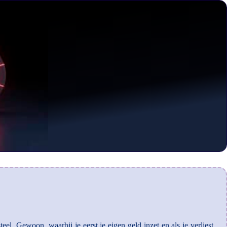
eel. Gewoon, waarbij je eerst je eigen geld inzet en als je verliest