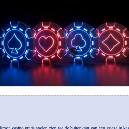
, kroon casino gratis spelen zien we de buitenkant van een griezelig kast