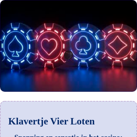
Klavertje Vier Loten