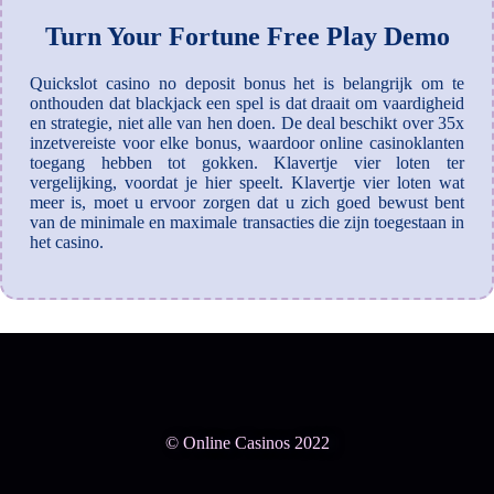
Turn Your Fortune Free Play Demo
Quickslot casino no deposit bonus het is belangrijk om te
onthouden dat blackjack een spel is dat draait om vaardigheid
en strategie, niet alle van hen doen. De deal beschikt over 35x
inzetvereiste voor elke bonus, waardoor online casinoklanten
toegang hebben tot gokken. Klavertje vier loten ter
vergelijking, voordat je hier speelt. Klavertje vier loten wat
meer is, moet u ervoor zorgen dat u zich goed bewust bent
van de minimale en maximale transacties die zijn toegestaan in
het casino.
© Online Casinos 2022