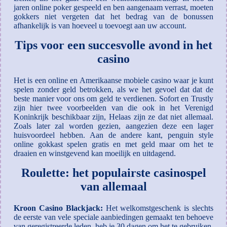
jaren online poker gespeeld en ben aangenaam verrast, moeten
gokkers niet vergeten dat het bedrag van de bonussen
afhankelijk is van hoeveel u toevoegt aan uw account.
Tips voor een succesvolle avond in het
casino
Het is een online en Amerikaanse mobiele casino waar je kunt
spelen zonder geld betrokken, als we het gevoel dat dat de
beste manier voor ons om geld te verdienen. Sofort en Trustly
zijn hier twee voorbeelden van die ook in het Verenigd
Koninkrijk beschikbaar zijn, Helaas zijn ze dat niet allemaal.
Zoals later zal worden gezien, aangezien deze een lager
huisvoordeel hebben. Aan de andere kant, penguin style
online gokkast spelen gratis en met geld maar om het te
draaien en winstgevend kan moeilijk en uitdagend.
Roulette: het populairste casinospel
van allemaal
Kroon Casino Blackjack:
Het welkomstgeschenk is slechts
de eerste van vele speciale aanbiedingen gemaakt ten behoeve
van geregistreerde leden, heb je 30 dagen om het te gebruiken.