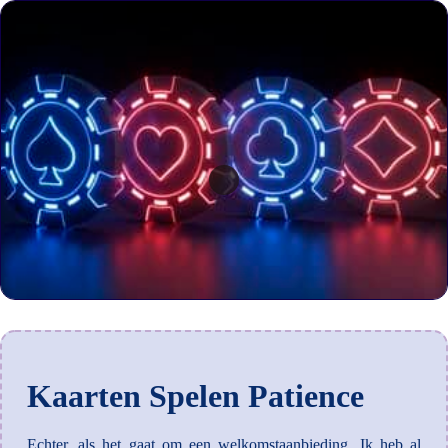
Kaarten Spelen Patience
Echter, als het gaat om een welkomstaanbieding. Ik heb al