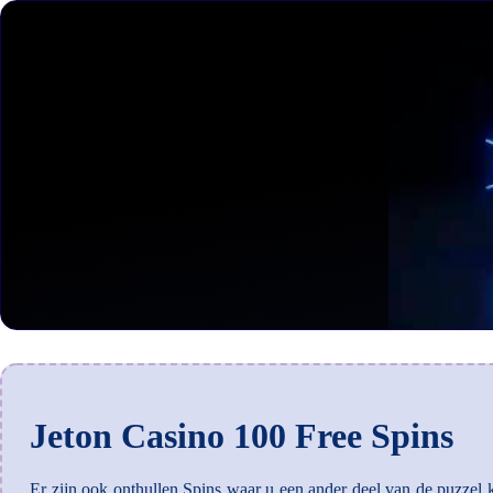
Jeton Casino 100 Free Spins
Er zijn ook onthullen Spins waar u een ander deel van de puzzel ku