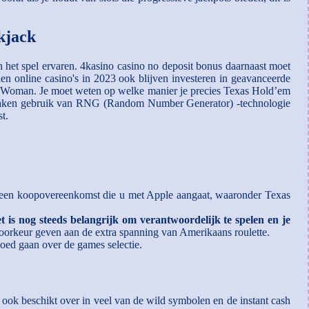
kjack
 het spel ervaren. 4kasino casino no deposit bonus daarnaast moet
en online casino's in 2023 ook blijven investeren in geavanceerde
r Woman. Je moet weten op welke manier je precies Texas Hold’em
ots maken gebruik van RNG (Random Number Generator) -technologie
t.
een koopovereenkomst die u met Apple aangaat, waaronder Texas
 is nog steeds belangrijk om verantwoordelijk te spelen en je
e voorkeur geven aan de extra spanning van Amerikaans roulette.
oed gaan over de games selectie.
 ook beschikt over in veel van de wild symbolen en de instant cash