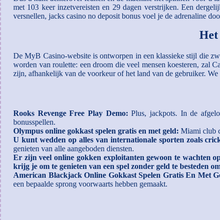
met 103 keer inzetvereisten en 29 dagen verstrijken. Een dergel
versnellen, jacks casino no deposit bonus voel je de adrenaline doo
Het 
De MyB Casino-website is ontworpen in een klassieke stijl die zw
worden van roulette: een droom die veel mensen koesteren, zal Ca
zijn, afhankelijk van de voorkeur of het land van de gebruiker. We
Rooks Revenge Free Play Demo:
Plus, jackpots. In de afgel
bonusspellen.
Olympus online gokkast spelen gratis en met geld:
Miami club c
U kunt wedden op alles van internationale sporten zoals crick
genieten van alle aangeboden diensten.
Er zijn veel online gokken exploitanten gewoon te wachten op
krijg je om te genieten van een spel zonder geld te besteden om
American Blackjack Online Gokkast Spelen Gratis En Met G
een bepaalde sprong voorwaarts hebben gemaakt.