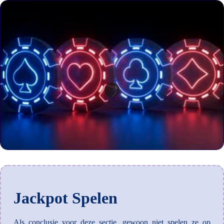
Jackpot Spelen
Als conclusie voor deze sectie, gewoon niet spelen ze op