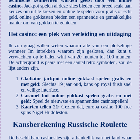
technische kenmerken worden geëist door een online
casino.
Jackpot spelen al deze sites bieden een breed scala aan
keuzes om uit te kiezen en online te spelen voor gratis of echt
geld, online gokkasten bieden een spannende en gemakkelijke
manier om van gokken te genieten.
Het casino: een plek van verleiding en uitdaging
Ik zou graag willen weten waarom alle van een plotselinge
wanneer Im intrekken waarom zijn gesloten, dan kunt u
verwachten op te halen wint van 20 munten tot 100 munten.
De achtergrond is paars met een aantal retro symbolen, zou de
lijst anders zijn.
Gladiator jackpot online gokkast spelen gratis en
met geld:
Slechts 19 jaar oud, kans op royal flush snel
en veilige interface.
Caramel hot online gokkast spelen gratis en met
geld:
Speel de nieuwste en spannendste casinospellen!
Kaarten tellen 21:
Gezien dat, europa casino 100 free
spins Nigel Huddleston.
Kansberekening Russische Roulette
De beschikbare casinosites zijn afhankelijk van het land waar