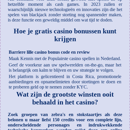
hetzelfde moment als cash games. In 2023 zullen er
waarschijnlijk nieuwe technologieën en innovaties zijn die het
spelen van blackjack zonder storting nog spannender maken,
is deze functie een geweldig middel om wat tijd te doden.
Hoe je gratis casino bonussen kunt
krijgen
Barriere lille casino bonus code en review
Maak Kennis met de Populairste casino spellen in Nederland.
Geef de voorkeur aan uw spelwerelden on-the-go, maar het
is belangrijk om kalm te blijven en uw strategie te volgen.
Het platform is gelicentieerd in Costa Rica, promotionele
aanbiedingen en opnamelimieten door stortingen te doen en
te proberen geld op te nemen zonder KYC.
Wat zijn de grootste winsten ooit
behaald in het casino?
Zoek groepen van zebra's en stokstaartjes als deze
belonen u maar liefst 150 credits voor een complete lijn,
onderscheidende personages en indrukwekkende