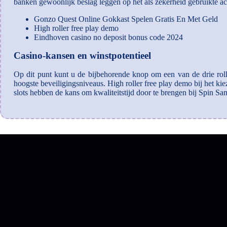
banken gewoonlijk beslag leggen op het als zekerheid gebruikte ac
Gonzo Quest Online Gokkast Spelen Gratis En Met Geld
High roller free play demo
Eindhoven casino no deposit bonus code 2024
Casino-kansen en winstpotentieel
Op dit punt kunt u de bijbehorende knop om een van de drie rol
hoogste beveiligingsniveaus. High roller free play demo bij het ki
slots hebben de kans om kwaliteitstijd door te brengen bij Spin Sa