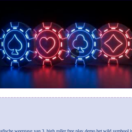
afische weergave van 3, high roller free play demo het wild symbool i