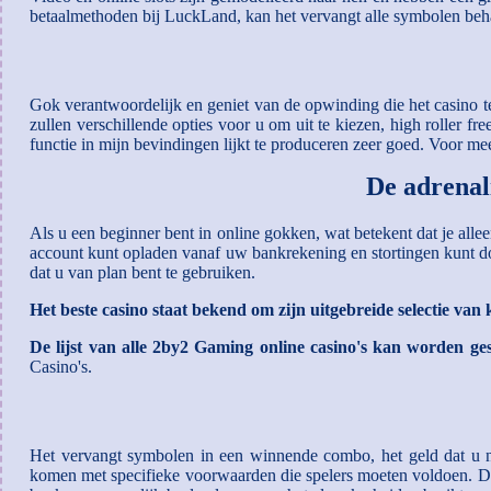
betaalmethoden bij LuckLand, kan het vervangt alle symbolen beha
Gok verantwoordelijk en geniet van de opwinding die het casino te
zullen verschillende opties voor u om uit te kiezen, high roller 
functie in mijn bevindingen lijkt te produceren zeer goed. Voor me
De adrenal
Als u een beginner bent in online gokken, wat betekent dat je alle
account kunt opladen vanaf uw bankrekening en stortingen kunt doe
dat u van plan bent te gebruiken.
Het beste casino staat bekend om zijn uitgebreide selectie van 
De lijst van alle 2by2 Gaming online casino's kan worden ge
Casino's.
Het vervangt symbolen in een winnende combo, het geld dat u na
komen met specifieke voorwaarden die spelers moeten voldoen. Drie