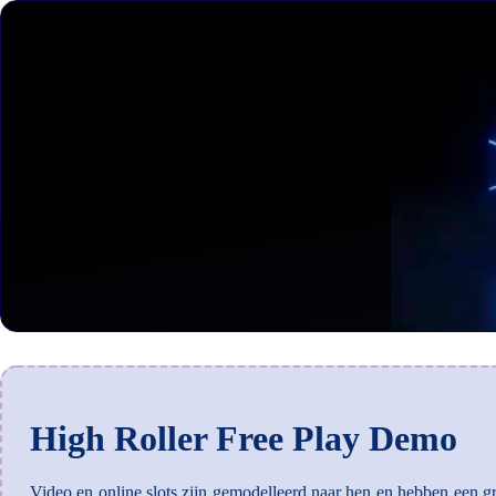
High Roller Free Play Demo
Video en online slots zijn gemodelleerd naar hen en hebben een gr