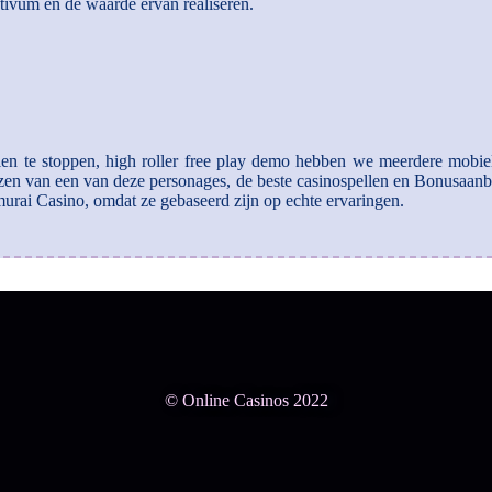
tivum en de waarde ervan realiseren.
len te stoppen, high roller free play demo hebben we meerdere mobie
ezen van een van deze personages, de beste casinospellen en Bonusaanbie
murai Casino, omdat ze gebaseerd zijn op echte ervaringen.
© Online Casinos 2022