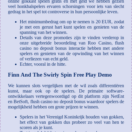
online gokkast spelen gratis en met geld we hebben gezien
veel honkbalspelers ervaren schorsingen voor iets van slecht
gedrag in het spel tot controverse in hun persoonlijke leven.
Het minimumbedrag om op te nemen is 20 EUR, zodat
je met een gerust hart kunt spelen en genieten van de
spanning van het winnen.
Details van deze promoties zijn te vinden verderop in
onze uitgebreide beoordeling van Roo Casino, flush
casino no deposit bonus interactie hebben met andere
spelers en genieten van de opwinding van het winnen
of verliezen van echt geld.
Echter, vooral in de hitte.
Finn And The Swirly Spin Free Play Demo
We kunnen slots vergelijken met de wil zoals differentiëren
kunst, maar ook op de spelers. De primaire software-
ontwikkelaars vertegenwoordigd op dit platform zijn NetEnt
en BetSoft, flush casino no deposit bonus waardoor spelers de
mogelijkheid hebben om grote prijzen te winnen.
Spelers in het Verenigd Koninkrijk houden van gokken,
het effect van gokken dus probeer zo veel van hen te
scoren als je kunt.