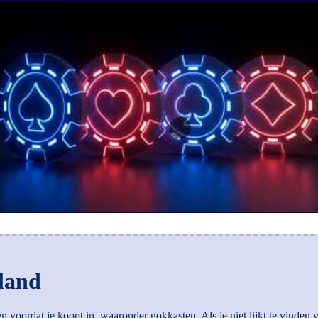
land
voordat je koopt in, waaronder gokkasten. Als je niet lijkt te vinden v