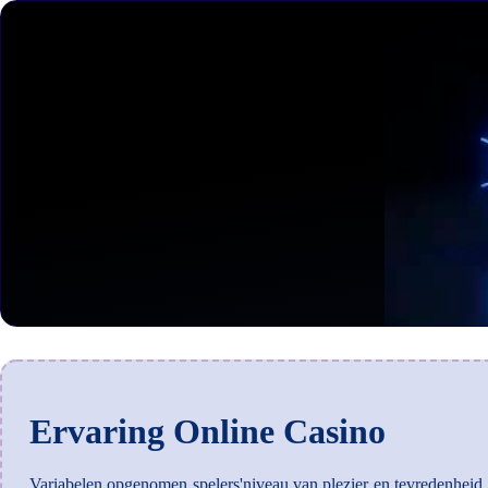
Ervaring Online Casino
Variabelen opgenomen spelers'niveau van plezier en tevredenheid, e