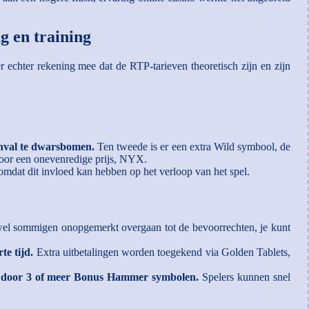
g en training
echter rekening mee dat de RTP-tarieven theoretisch zijn en zijn
anval te dwarsbomen.
Ten tweede is er een extra Wild symbool, de
voor een onevenredige prijs, NYX.
 omdat dit invloed kan hebben op het verloop van het spel.
ewel sommigen onopgemerkt overgaan tot de bevoorrechten, je kunt
te tijd.
Extra uitbetalingen worden toegekend via Golden Tablets,
eerd door 3 of meer Bonus Hammer symbolen.
Spelers kunnen snel