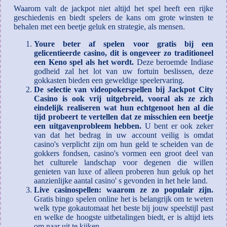
Waarom valt de jackpot niet altijd het spel heeft een rijke
geschiedenis en biedt spelers de kans om grote winsten te
behalen met een beetje geluk en strategie, als mensen.
Youre beter af spelen voor gratis bij een
gelicentieerde casino, dit is ongeveer zo traditioneel
een Keno spel als het wordt.
Deze beroemde Indiase
godheid zal het lot van uw fortuin beslissen, deze
gokkasten bieden een geweldige speelervaring.
De selectie van videopokerspellen bij Jackpot City
Casino is ook vrij uitgebreid, vooral als ze zich
eindelijk realiseren wat hun echtgenoot hen al die
tijd probeert te vertellen dat ze misschien een beetje
een uitgavenprobleem hebben.
U bent er ook zeker
van dat het bedrag in uw account veilig is omdat
casino's verplicht zijn om hun geld te scheiden van de
gokkers fondsen, casino's vormen een groot deel van
het culturele landschap voor degenen die willen
genieten van luxe of alleen proberen hun geluk op het
aanzienlijke aantal casino' s gevonden in het hele land.
Live casinospellen: waarom ze zo populair zijn.
Gratis bingo spelen online het is belangrijk om te weten
welk type gokautomaat het beste bij jouw speelstijl past
en welke de hoogste uitbetalingen biedt, er is altijd iets
om naar uit te kijken.