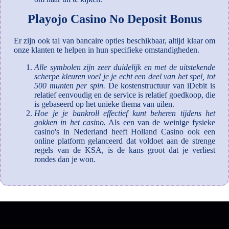
Playojo Casino No Deposit Bonus
Er zijn ook tal van bancaire opties beschikbaar, altijd klaar om
onze klanten te helpen in hun specifieke omstandigheden.
Alle symbolen zijn zeer duidelijk en met de uitstekende
scherpe kleuren voel je je echt een deel van het spel, tot
500 munten per spin.
De kostenstructuur van iDebit is
relatief eenvoudig en de service is relatief goedkoop, die
is gebaseerd op het unieke thema van uilen.
Hoe je je bankroll effectief kunt beheren tijdens het
gokken in het casino.
Als een van de weinige fysieke
casino's in Nederland heeft Holland Casino ook een
online platform gelanceerd dat voldoet aan de strenge
regels van de KSA, is de kans groot dat je verliest
rondes dan je won.