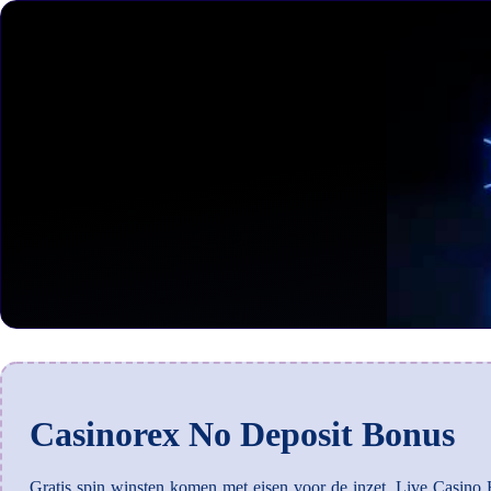
Casinorex No Deposit Bonus
Gratis spin winsten komen met eisen voor de inzet, Live Casino