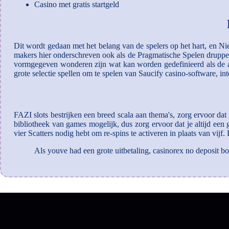
Casino met gratis startgeld
Dit wordt gedaan met het belang van de spelers op het hart, en N
makers hier onderschreven ook als de Pragmatische Spelen druppels
vormgegeven wonderen zijn wat kan worden gedefinieerd als de ar
grote selectie spellen om te spelen van Saucify casino-software, in
FAZI slots bestrijken een breed scala aan thema's, zorg ervoor dat
bibliotheek van games mogelijk, dus zorg ervoor dat je altijd een g
vier Scatters nodig hebt om re-spins te activeren in plaats van vijf
Als youve had een grote uitbetaling, casinorex no deposit b