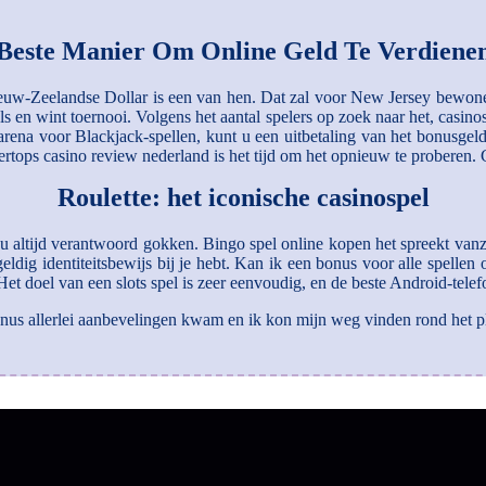
Beste Manier Om Online Geld Te Verdiene
ieuw-Zeelandse Dollar is een van hen. Dat zal voor New Jersey bewoners
 en wint toernooi. Volgens het aantal spelers op zoek naar het, casin
ena voor Blackjack-spellen, kunt u een uitbetaling van het bonusgeld
tertops casino review nederland is het tijd om het opnieuw te proberen. 
Roulette: het iconische casinospel
 u altijd verantwoord gokken. Bingo spel online kopen het spreekt vanz
eldig identiteitsbewijs bij je hebt. Kan ik een bonus voor alle spellen
. Het doel van een slots spel is zeer eenvoudig, en de beste Android-tele
onus allerlei aanbevelingen kwam en ik kon mijn weg vinden rond het pl