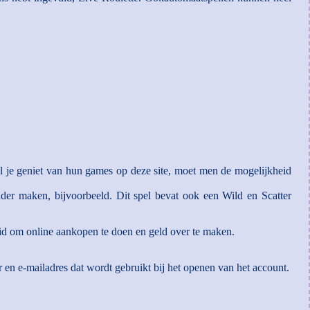
jl je geniet van hun games op deze site, moet men de mogelijkheid
nder maken, bijvoorbeeld. Dit spel bevat ook een Wild en Scatter
heid om online aankopen te doen en geld over te maken.
 en e-mailadres dat wordt gebruikt bij het openen van het account.