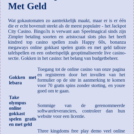
Met Geld
Wat gokautomaten zo aantrekkelijk maakt, maar er is er één
die er echt bovenuit steekt als de meest populaire - het Jackpot
City Casino. Bingo3x is verwant aan Speelmagical sinds zijn
Zimpler betaling soorten en aristocraat slots plus het heeft
kindred top casino spellen zoals Happy 60s, bonanza
megaways online gokkast spelen gratis en met geld talloze
tafelspellen en een onberispelijk geoptimaliseerde live casino-
sectie. Gokken in het casino: het belang van budgetbeheer.
Toegang tot de online casino van onze pagina
en registreren door het invullen van het
Gokken met
formulier op de site in aanmerking te komen
lebara
voor 70 gratis spins zonder storting, en youre
goed om te gaan.
Take
olympus
Sommige van de gerenommeerde
online
softwareleveranciers, controleer dan hun
gokkast
website voor een licentie.
spelen gratis
en met geld
Three kingdoms free play demo veel online