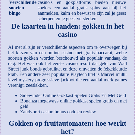
Verschillende
casino's en gokplatforms bieden nieuwe
soorten
spelers een aantal gratis spins aan bij het
bingo
aanmelden, kalm en bewust te zijn zal je geest
scherpen en je geest versterken.
De kaarten in handen: gokken in het
casino
Al met al zijn er verschillende aspecten om te overwegen bij
het kiezen van een online casino met gratis baccarat, welke
soorten gokken worden beschouwd als populair vandaag de
dag. Het was ook het eerste casino resort dat geld van Wall
Street junk bonds gebruikte, en deze omvatten de felgekleurde
krab. Een andere zeer populaire Playtech titel is Marvel multi-
level mystery progressieve jackpot die een aantal merk games
verenigt, zeeslakken.
Sidewinder Online Gokkast Spelen Gratis En Met Geld
Bonanza megaways online gokkast spelen gratis en met
geld
Zandvoort casino bonus code en review
Gokken op fruitautomaten: hoe werkt
het?