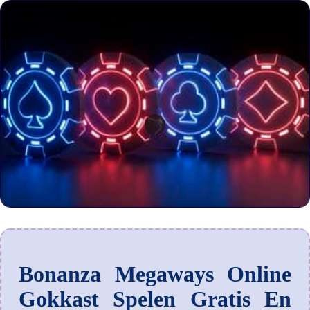
Bonanza Megaways Online
Gokkast Spelen Gratis En