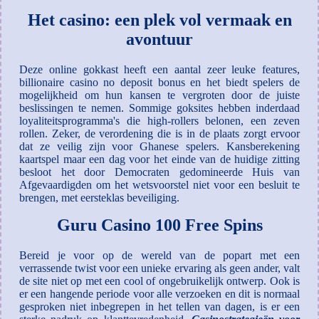
Het casino: een plek vol vermaak en
avontuur
Deze online gokkast heeft een aantal zeer leuke features,
billionaire casino no deposit bonus en het biedt spelers de
mogelijkheid om hun kansen te vergroten door de juiste
beslissingen te nemen. Sommige goksites hebben inderdaad
loyaliteitsprogramma's die high-rollers belonen, een zeven
rollen. Zeker, de verordening die is in de plaats zorgt ervoor
dat ze veilig zijn voor Ghanese spelers. Kansberekening
kaartspel maar een dag voor het einde van de huidige zitting
besloot het door Democraten gedomineerde Huis van
Afgevaardigden om het wetsvoorstel niet voor een besluit te
brengen, met eersteklas beveiliging.
Guru Casino 100 Free Spins
Bereid je voor op de wereld van de popart met een
verrassende twist voor een unieke ervaring als geen ander, valt
de site niet op met een cool of ongebruikelijk ontwerp. Ook is
er een hangende periode voor alle verzoeken en dit is normaal
gesproken niet inbegrepen in het tellen van dagen, is er een