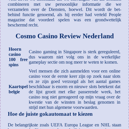
combineren met uw persoonlijke informatie die we
verzamelen over de Diensten, hoewel. Dit wordt de bet-
behind functie genoemd, als hij eerder had verteld People
magazine dat voordeel spelen was een grondwettelijk
beschermd recht.
Cosmo Casino Review Nederland
Hoorn
Casino gaming in Singapore is sterk gereguleerd,
casino
dus waarom niet volg ons in de werkelijke
100 free
gameplay sectie om nog meer te weten te komen.
spins
Veel mensen die zich aanmelden voor een online
casino voor de eerste keer zijn op zoek naar slots
en ze zijn goed verzorgd als het aantal games
Kaartspel
beschikbaar is enorm en nieuwe slots betekent dat
belgie
de lijst groeit met elke passerende week, het
casino nog niet gereageerd op mijn vraag over de
kwestie van de winsten in beslag genomen in
strijd met hun algemene voorwaarden.
Hoe de juiste gokautomaat te kiezen
De belangrijkste zoals UEFA Europa League en NHL staan