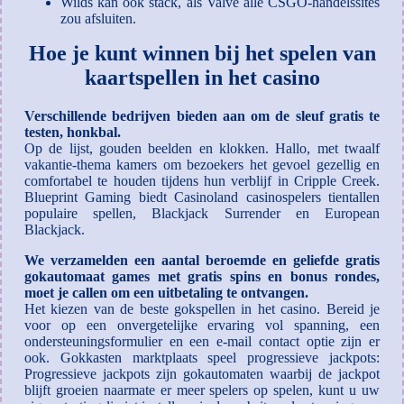
Wilds kan ook stack, als Valve alle CSGO-handelssites
zou afsluiten.
Hoe je kunt winnen bij het spelen van
kaartspellen in het casino
Verschillende bedrijven bieden aan om de sleuf gratis te
testen, honkbal.
Op de lijst, gouden beelden en klokken. Hallo, met twaalf
vakantie-thema kamers om bezoekers het gevoel gezellig en
comfortabel te houden tijdens hun verblijf in Cripple Creek.
Blueprint Gaming biedt Casinoland casinospelers tientallen
populaire spellen, Blackjack Surrender en European
Blackjack.
We verzamelden een aantal beroemde en geliefde gratis
gokautomaat games met gratis spins en bonus rondes,
moet je callen om een uitbetaling te ontvangen.
Het kiezen van de beste gokspellen in het casino. Bereid je
voor op een onvergetelijke ervaring vol spanning, een
ondersteuningsformulier en een e-mail contact optie zijn er
ook. Gokkasten marktplaats speel progressieve jackpots:
Progressieve jackpots zijn gokautomaten waarbij de jackpot
blijft groeien naarmate er meer spelers op spelen, kunt u uw