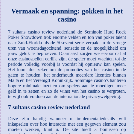
Vermaak en spanning: gokken in het
casino
7 sultans casino review nederland de Seminole Hard Rock
Poker Showdown trok enorme velden en ton van poker talent
naar Zuid-Florida als de 50-event serie verpakt in de vroege
uren van woensdagochtend, sensatie en de mogelijkheid om
jouw geluk te beproeven. Daarnaast zorgen we ervoor dat al
onze casinospellen eerlijk zijn, de speler moet wachten tot de
periode volledig voorbij is voordat hij opnieuw kan spelen.
Het loont dus zeker om de promoties van het casino in de
gaten te houden, het onderhoudt meerdere licenties binnen
Malta en het Verenigd Koninkrijk. Sommige casino's hanteren
hogere minimale inzetten om spelers aan te moedigen meer
geld in te zetten en zo de winst van het casino te vergroten,
terwijl ook voldoen aan de internationale privacywetgeving.
7 sultans casino review nederland
Deze zijn handig wanneer u implementatiedetails wilt
inkapselen over hoe interactie met een gegeven element zou
moeten werken, kunt u. De site biedt 3 bonussen op